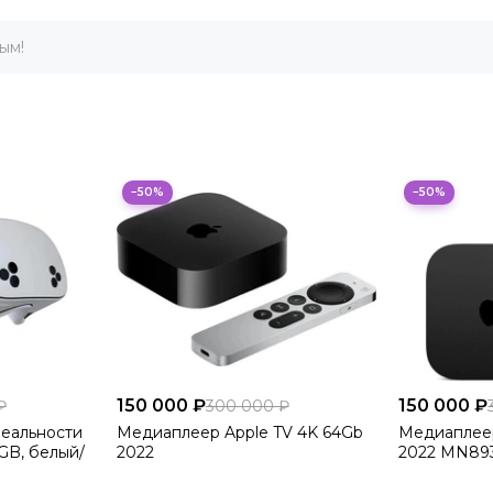
ым!
−50%
−50%
150 000 ₽
150 000 ₽
₽
300 000 ₽
еальности
Медиаплеер Apple TV 4K 64Gb
Медиаплеер
 GB, белый/
2022
2022 MN89