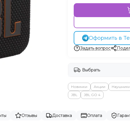
Оформить в Te
Задать вопрос
Подел
Выбрать
Новинки
Акции
Наушники
JBL
JBL GO 4
нты
Отзывы
Доставка
Оплата
Гаран