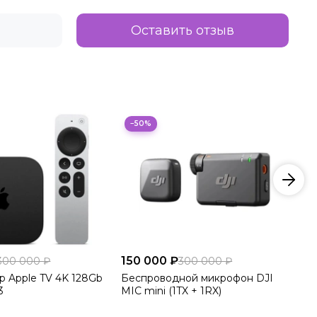
Оставить отзыв
−50%
150 000 ₽
15
300 000 ₽
300 000 ₽
 Apple TV 4K 128Gb
Беспроводной микрофон DJI
Аэ
3
MIC mini (1TX + 1RX)
4.