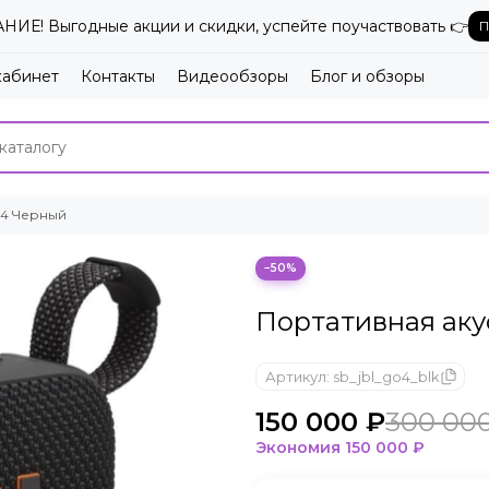
ИЕ! Выгодные акции и скидки, успейте поучаствовать 👉
П
кабинет
Контакты
Видеообзоры
Блог и обзоры
 4 Черный
−50%
Портативная аку
Артикул:
sb_jbl_go4_blk
150 000 ₽
300 00
Экономия
150 000 ₽