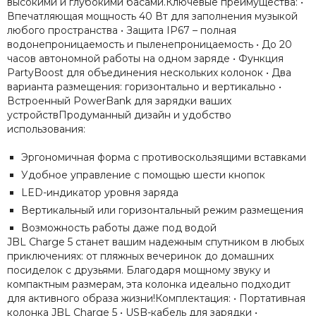
высокими и глубокими басами.Ключевые преимущества: •
Впечатляющая мощность 40 Вт для заполнения музыкой
любого пространства • Защита IP67 – полная
водонепроницаемость и пыленепроницаемость • До 20
часов автономной работы на одном заряде • Функция
PartyBoost для объединения нескольких колонок • Два
варианта размещения: горизонтально и вертикально •
Встроенный PowerBank для зарядки ваших
устройствПродуманный дизайн и удобство
использования:
Эргономичная форма с противоскользящими вставками
Удобное управление с помощью шести кнопок
LED-индикатор уровня заряда
Вертикальный или горизонтальный режим размещения
Возможность работы даже под водой
JBL Charge 5 станет вашим надежным спутником в любых
приключениях: от пляжных вечеринок до домашних
посиделок с друзьями. Благодаря мощному звуку и
компактным размерам, эта колонка идеально подходит
для активного образа жизни!Комплектация: • Портативная
колонка JBL Charge 5 • USB-кабель для зарядки •