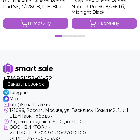
8.7" Планшет Xiaomi Redmi
Смартфон Xiaomi Rеdmi
Pad SE, 4/128GB, LTE, Blue
Note 13 Pro 5G 8/256 Гб,
Midnight Black
В корзину
В корзину
+7(495)152-01-52
Заказать звонок
Telegram
Max
info@smart-sale.ru
121096, Россия, Москва, ул. Василисы Кожиной, 1, к. 1,
БЦ «Парк победы»
7 дней в неделю с 9:00 до 21:00
ООО «ВИКТОРИ»
ИНН/КПП: 9703194540/770301001
ОГРН: 1247700705230