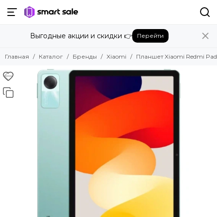
Назад
Выгодные акции и скидки 👉
Перейти
Бренды
Смотреть все бренды
Главная
Каталог
Бренды
Xiaomi
Планшет Xiaomi Redmi Pad S
Amazon
Apple
Beats
Bose
DJI
Dyson
Fujifilm
Google
GoPro
Honor
HUAWEI
Insta360
JBL
Marshall