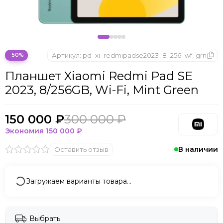
Microsoft
Nintendo
Oculus
OnePlus
ONYX BOOX
Артикул:
pd_xi_redmipadse2023_8_256_wf_grn
−50%
OPPO
Планшет Xiaomi Redmi Pad SE
Oukitel
2023, 8/256GB, Wi-Fi, Mint Green
Pico
Plaud Note
POCO
150 000 ₽
300 000 ₽
Realme
Экономия
150 000 ₽
Samsung
В наличии
Оставить отзыв
Sony
Tecno
Valve
Загружаем варианты товара…
Whoop
Xbox
Xiaomi
Выбрать
ZTE