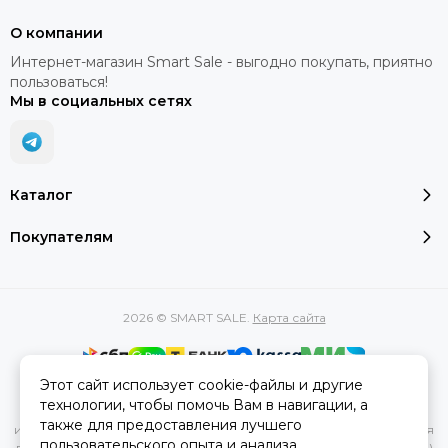
О компании
Интернет-магазин Smart Sale - выгодно покупать, приятно
пользоваться!
Мы в социальных сетях
Каталог
Покупателям
2026 © SMART SALE.
Карта сайта
Этот сайт использует cookie-файлы и другие
Вся представленная на сайте информация, касающаяся
технологии, чтобы помочь Вам в навигации, а
характеристик, стоимости товаров и услуг, носит
также для предоставления лучшего
информационный характер и ни при каких условиях не является
пользовательского опыта и анализа
публичной офертой, определяемой положениями Статьи 437(2)