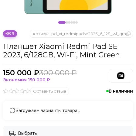
Microsoft
Nintendo
Oculus
OnePlus
ONYX BOOX
Артикул:
pd_xi_redmipadse2023_6_128_wf_grn
−50%
OPPO
Планшет Xiaomi Redmi Pad SE
Oukitel
2023, 6/128GB, Wi-Fi, Mint Green
Pico
Plaud Note
POCO
150 000 ₽
300 000 ₽
Realme
Экономия
150 000 ₽
Samsung
В наличии
Оставить отзыв
Sony
Tecno
Valve
Загружаем варианты товара…
Whoop
Xbox
Xiaomi
Выбрать
ZTE