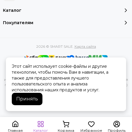
Каталог
Покупателям
2026 © SMART SALE.
Карта сайта
Этот сайт использует cookie-файлы и другие
Вся представленная на сайте информация, касающаяся
технологии, чтобы помочь Вам в навигации, а
характеристик, стоимости товаров и услуг, носит
также для предоставления лучшего
информационный характер и ни при каких условиях не является
пользовательского опыта и анализа
публичной офертой, определяемой положениями Статьи 437(2)
использования наших продуктов и услуг.
Гражданского кодекса РФ.
Принять
Главная
Каталог
Корзина
Избранное
Профиль