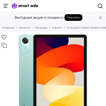
Назад
Выгодные акции и скидки 👉
Перейти
Бренды
Смотреть все бренды
Главная
Каталог
Бренды
Xiaomi
Планшет Xiaomi Redmi Pad S
Amazon
Apple
Beats
Bose
DJI
Dyson
Fujifilm
Google
GoPro
Honor
HUAWEI
Insta360
JBL
Marshall