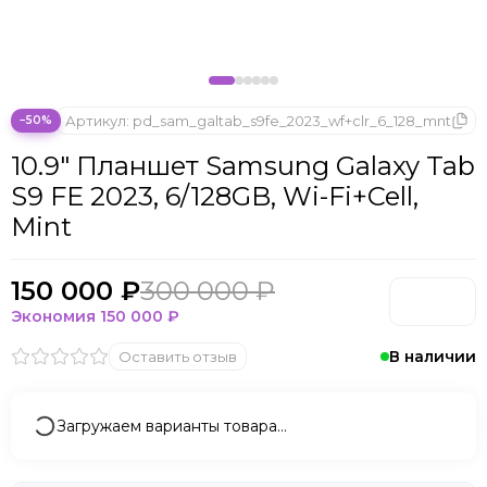
Microsoft
Nintendo
Oculus
OnePlus
ONYX BOOX
Артикул:
pd_sam_galtab_s9fe_2023_wf+clr_6_128_mnt
−50%
OPPO
10.9" Планшет Samsung Galaxy Tab
Oukitel
S9 FE 2023, 6/128GB, Wi-Fi+Cell,
Pico
Mint
Plaud Note
POCO
Realme
150 000 ₽
300 000 ₽
Samsung
Экономия
150 000 ₽
Sony
Tecno
В наличии
Оставить отзыв
Valve
Whoop
Загружаем варианты товара…
Xbox
Xiaomi
ZTE