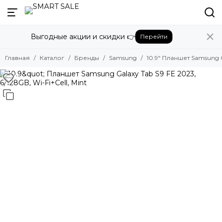
Назад
Выгодные акции и скидки 👉
Перейти
Бренды
Смотреть все бренды
Главная
Каталог
Бренды
Samsung
10.9" Планшет Samsung Ga
Amazon
Apple
Beats
Bose
DJI
Dyson
Fujifilm
Google
GoPro
Honor
HUAWEI
Insta360
JBL
Marshall