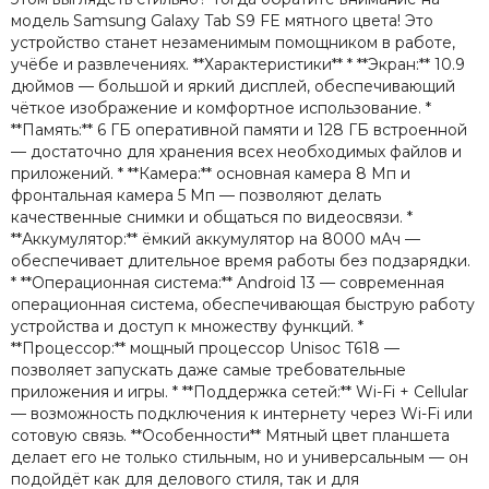
модель Samsung Galaxy Tab S9 FE мятного цвета! Это
устройство станет незаменимым помощником в работе,
учёбе и развлечениях. **Характеристики** * **Экран:** 10.9
дюймов — большой и яркий дисплей, обеспечивающий
чёткое изображение и комфортное использование. *
**Память:** 6 ГБ оперативной памяти и 128 ГБ встроенной
— достаточно для хранения всех необходимых файлов и
приложений. * **Камера:** основная камера 8 Мп и
фронтальная камера 5 Мп — позволяют делать
качественные снимки и общаться по видеосвязи. *
**Аккумулятор:** ёмкий аккумулятор на 8000 мАч —
обеспечивает длительное время работы без подзарядки.
* **Операционная система:** Android 13 — современная
операционная система, обеспечивающая быструю работу
устройства и доступ к множеству функций. *
**Процессор:** мощный процессор Unisoc T618 —
позволяет запускать даже самые требовательные
приложения и игры. * **Поддержка сетей:** Wi-Fi + Cellular
— возможность подключения к интернету через Wi-Fi или
сотовую связь. **Особенности** Мятный цвет планшета
делает его не только стильным, но и универсальным — он
подойдёт как для делового стиля, так и для