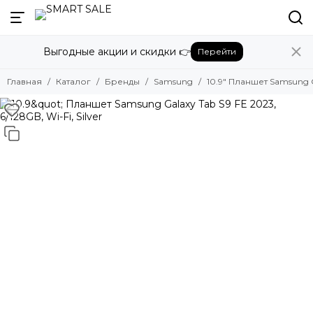
Назад
Выгодные акции и скидки 👉
Перейти
Бренды
Смотреть все бренды
Главная
Каталог
Бренды
Samsung
10.9" Планшет Samsung Ga
Amazon
Apple
Beats
Bose
DJI
Dyson
Fujifilm
Google
GoPro
Honor
HUAWEI
Insta360
JBL
Marshall