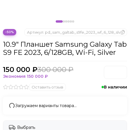
Microsoft
Nintendo
Oculus
OnePlus
ONYX BOOX
Артикул:
pd_sam_galtab_s9fe_2023_wf_6_128_slv
−50%
OPPO
10.9" Планшет Samsung Galaxy Tab
Oukitel
S9 FE 2023, 6/128GB, Wi-Fi, Silver
Pico
Plaud Note
POCO
150 000 ₽
300 000 ₽
Realme
Экономия
150 000 ₽
Samsung
В наличии
Оставить отзыв
Sony
Tecno
Valve
Загружаем варианты товара…
Whoop
Xbox
Xiaomi
Выбрать
ZTE