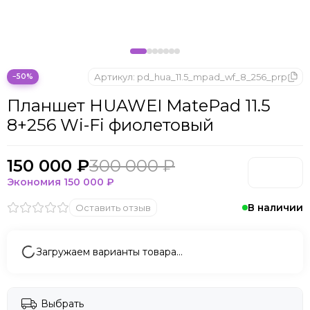
Артикул:
pd_hua_11.5_mpad_wf_8_256_prp
−50%
Планшет HUAWEI MatePad 11.5
8+256 Wi-Fi фиолетовый
150 000 ₽
300 000 ₽
Экономия
150 000 ₽
В наличии
Оставить отзыв
Загружаем варианты товара…
Выбрать