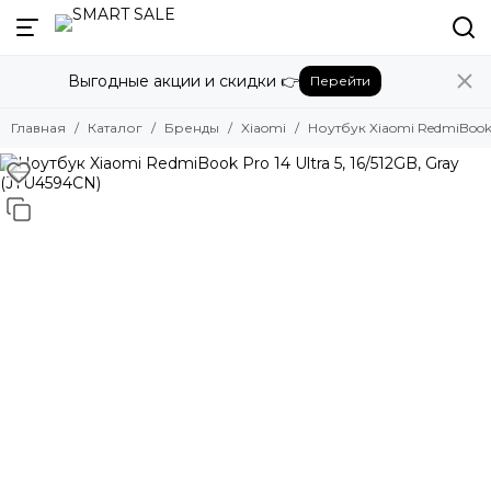
Назад
Выгодные акции и скидки 👉
Перейти
Бренды
Смотреть все бренды
Главная
Каталог
Бренды
Xiaomi
Ноутбук Xiaomi RedmiBook P
Amazon
Apple
Beats
Bose
DJI
Dyson
Fujifilm
Google
GoPro
Honor
HUAWEI
Insta360
JBL
Marshall