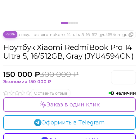
Microsoft
Nintendo
Oculus
OnePlus
ONYX BOOX
Артикул:
pc_xirdmbkpro_14_ultra5_16_512_jyu4594cn_gra
−50%
OPPO
Ноутбук Xiaomi RedmiBook Pro 14
Oukitel
Ultra 5, 16/512GB, Gray (JYU4594CN)
Pico
Plaud Note
POCO
150 000 ₽
300 000 ₽
Realme
Экономия
150 000 ₽
Samsung
В наличии
Оставить отзыв
Sony
Tecno
Заказ в один клик
Valve
Whoop
Оформить в Telegram
Xbox
Xiaomi
ZTE