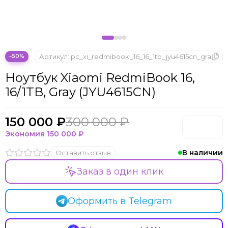
Microsoft
Nintendo
Oculus
OnePlus
ONYX BOOX
Артикул:
pc_xi_redmibook_16_16_1tb_jyu4615cn_gra
−50%
OPPO
Ноутбук Xiaomi RedmiBook 16,
Oukitel
16/1TB, Gray (JYU4615CN)
Pico
Plaud Note
POCO
150 000 ₽
300 000 ₽
Realme
Экономия
150 000 ₽
Samsung
В наличии
Оставить отзыв
Sony
Tecno
Заказ в один клик
Valve
Whoop
Оформить в Telegram
Xbox
Xiaomi
ZTE