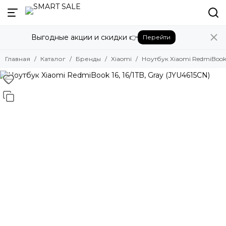
Назад
Выгодные акции и скидки 👉
Перейти
Бренды
Смотреть все бренды
Главная
Каталог
Бренды
Xiaomi
Ноутбук Xiaomi RedmiBook 1
Amazon
Apple
Beats
Bose
DJI
Dyson
Fujifilm
Google
GoPro
Honor
HUAWEI
Insta360
JBL
Marshall