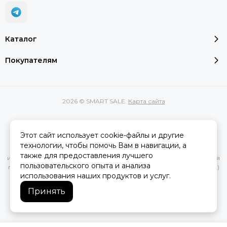
Каталог
Покупателям
2026 © SMART SALE.
Карта сайта
Этот сайт использует cookie-файлы и другие
Вся представленная на сайте информация, касающаяся
технологии, чтобы помочь Вам в навигации, а
характеристик, стоимости товаров и услуг, носит
также для предоставления лучшего
информационный характер и ни при каких условиях не является
пользовательского опыта и анализа
публичной офертой, определяемой положениями Статьи 437(2)
использования наших продуктов и услуг.
Гражданского кодекса РФ.
Принять