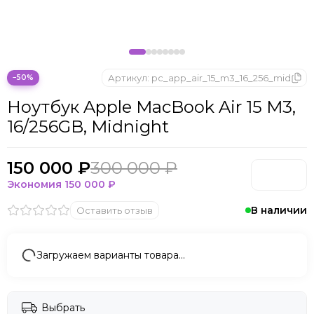
Apple MacBook Air 15 M2
Apple MacBook Air 13 M2
Apple MacBook Air 13 M1
Артикул:
pc_app_air_15_m3_16_256_mid
−50%
Ноутбук Apple MacBook Air 15 M3,
16/256GB, Midnight
150 000 ₽
300 000 ₽
Экономия
150 000 ₽
В наличии
Оставить отзыв
Загружаем варианты товара…
Выбрать