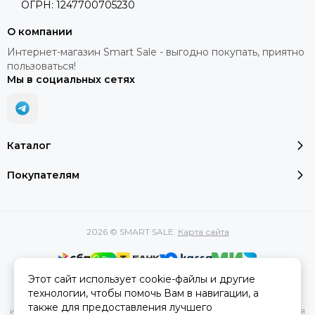
ОГРН: 1247700705230
О компании
Интернет-магазин Smart Sale - выгодно покупать, приятно
пользоваться!
Мы в социальных сетях
Каталог
Покупателям
2026 © SMART SALE.
Карта сайта
Этот сайт использует cookie-файлы и другие
Вся представленная на сайте информация, касающаяся
технологии, чтобы помочь Вам в навигации, а
характеристик, стоимости товаров и услуг, носит
также для предоставления лучшего
информационный характер и ни при каких условиях не является