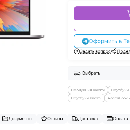
Оформить в Te
Задать вопрос
Подел
Выбрать
Продукция Xiaomi
Ноутбуки
Ноутбуки Xiaomi
RedmiBook P
Документы
Отзывы
Доставка
Оплата