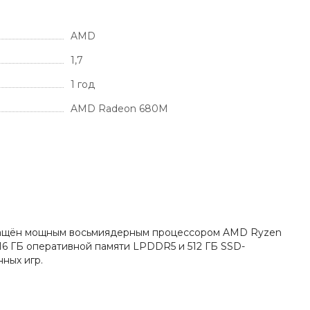
AMD
1,7
1 год
AMD Radeon 680M
 оснащён мощным восьмиядерным процессором AMD Ryzen
16 ГБ оперативной памяти LPDDR5 и 512 ГБ SSD-
ных игр.