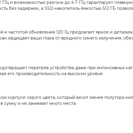
ГГц и возможностью разгона до 4.7 ГГц гарантирует плавную 
ь без задержек, а SSD-накопитель ёмкостью 512 ГБ позволя
й и частотой обновления 120 Гц предлагает яркое и детали
, экран защищает ваши глаза от вредного синего излучения, 
едотвращает перегрев устройства даже при интенсивных наг
ая его производительность на высоком уровне.
м корпусе серого цвета, который весит менее полутора кило
 сумку и не занимает много места.