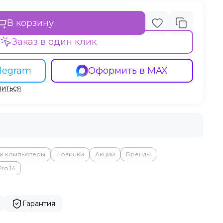
В корзину
Заказ в один клик
legram
Оформить в MAX
иться
 и компьютеры
Новинки
Акции
Бренды
ro 14
Гарантия