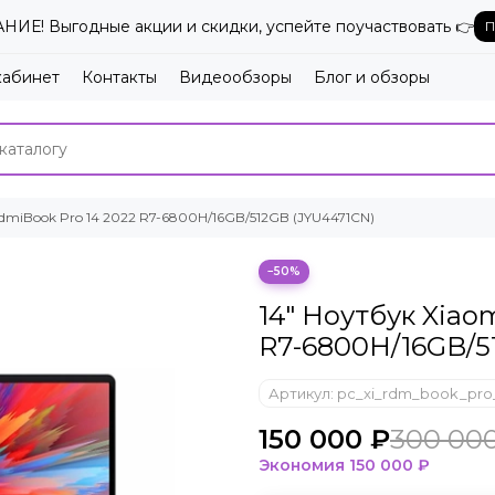
ИЕ! Выгодные акции и скидки, успейте поучаствовать 👉
П
кабинет
Контакты
Видеообзоры
Блог и обзоры
edmiBook Pro 14 2022 R7-6800H/16GB/512GB (JYU4471CN)
−50%
14" Ноутбук Xiao
R7-6800H/16GB/5
Артикул:
pc_xi_rdm_book_pro_
150 000 ₽
300 00
Экономия
150 000 ₽