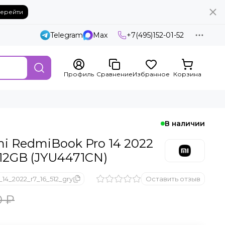
ерейти
Telegram
Max
+7(495)152-01-52
Профиль
Сравнение
Избранное
Корзина
В наличии
mi RedmiBook Pro 14 2022
12GB (JYU4471CN)
14_2022_r7_16_512_gry
Оставить отзыв
0 ₽