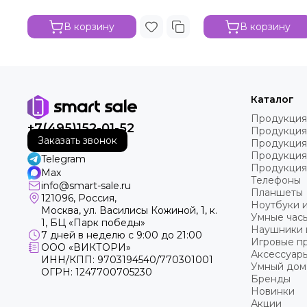
В корзину
В корзину
Каталог
Продукция
+7(495)152-01-52
Продукция
Заказать звонок
Продукция
Продукция
Telegram
Продукция
Max
Телефоны
info@smart-sale.ru
Планшеты
121096, Россия,
Ноутбуки 
Москва, ул. Василисы Кожиной, 1, к.
Умные часы
1, БЦ «Парк победы»
Наушники 
7 дней в неделю с 9:00 до 21:00
Игровые пр
ООО «ВИКТОРИ»
Аксессуар
ИНН/КПП: 9703194540/770301001
Умный дом
ОГРН: 1247700705230
Бренды
Новинки
Акции