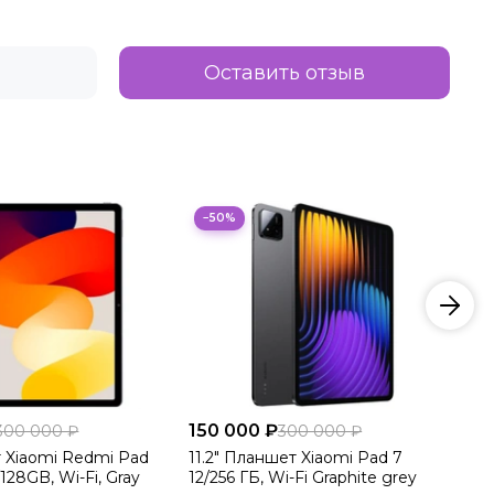
Оставить отзыв
−50%
150 000 ₽
15
300 000 ₽
300 000 ₽
т Xiaomi Redmi Pad
11.2" Планшет Xiaomi Pad 7
11
/128GB, Wi-Fi, Gray
12/256 ГБ, Wi-Fi Graphite grey
12