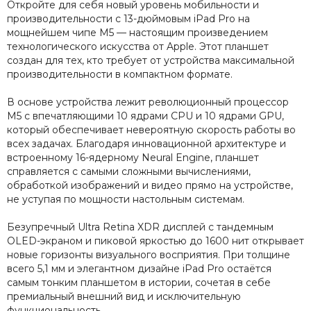
Откройте для себя новый уровень мобильности и
производительности с 13-дюймовым iPad Pro на
мощнейшем чипе M5 — настоящим произведением
технологического искусства от Apple. Этот планшет
создан для тех, кто требует от устройства максимальной
производительности в компактном формате.
В основе устройства лежит революционный процессор
M5 с впечатляющими 10 ядрами CPU и 10 ядрами GPU,
который обеспечивает невероятную скорость работы во
всех задачах. Благодаря инновационной архитектуре и
встроенному 16-ядерному Neural Engine, планшет
справляется с самыми сложными вычислениями,
обработкой изображений и видео прямо на устройстве,
не уступая по мощности настольным системам.
Безупречный Ultra Retina XDR дисплей с тандемным
OLED-экраном и пиковой яркостью до 1600 нит открывает
новые горизонты визуального восприятия. При толщине
всего 5,1 мм и элегантном дизайне iPad Pro остаётся
самым тонким планшетом в истории, сочетая в себе
премиальный внешний вид и исключительную
функциональность.