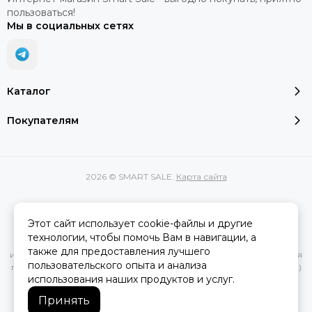
пользоваться!
Мы в социальных сетях
Каталог
Покупателям
2026 © SMART SALE.
Карта сайта
Этот сайт использует cookie-файлы и другие
Вся представленная на сайте информация, касающаяся
технологии, чтобы помочь Вам в навигации, а
характеристик, стоимости товаров и услуг, носит
также для предоставления лучшего
информационный характер и ни при каких условиях не является
пользовательского опыта и анализа
публичной офертой, определяемой положениями Статьи 437(2)
использования наших продуктов и услуг.
Гражданского кодекса РФ.
Принять