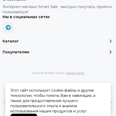
Интернет-магазин Smart Sale - выгодно покупать, приятно
пользоваться!
Мы в социальных сетях
Каталог
Покупателям
2026 © SMART SALE.
Карта сайта
Этот сайт использует cookie-файлы и другие
Вся представленная на сайте информация, касающаяся
технологии, чтобы помочь Вам в навигации, а
характеристик, стоимости товаров и услуг, носит
также для предоставления лучшего
информационный характер и ни при каких условиях не является
пользовательского опыта и анализа
публичной офертой, определяемой положениями Статьи 437(2)
использования наших продуктов и услуг.
Гражданского кодекса РФ.