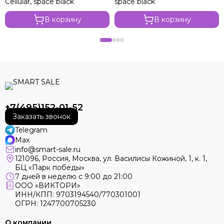
Cellular, space black
space black
В корзину
В корзину
+7(495)152-01-52
Заказать звонок
Telegram
Max
info@smart-sale.ru
121096, Россия, Москва, ул. Василисы Кожиной, 1, к. 1,
БЦ «Парк победы»
7 дней в неделю с 9:00 до 21:00
ООО «ВИКТОРИ»
ИНН/КПП: 9703194540/770301001
ОГРН: 1247700705230
О компании