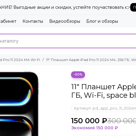
ИЕ! Выгодные акции и скидки, успейте поучаствовать 👉
П
кабинет
Контакты
Видеообзоры
Блог и обзоры
d Pro 11 2024 M4 Wi-Fi
11" Планшет Apple iPad Pro 11 2024 M4, 256 ГБ, Wi-
−50%
11" Планшет Apple
ГБ, Wi-Fi, space b
Артикул:
pd_app_pro_11_2024
150 000 ₽
300 00
Экономия
150 000 ₽