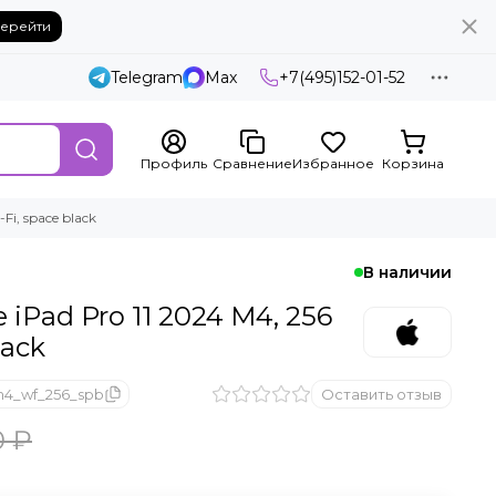
ерейти
Telegram
Max
+7(495)152-01-52
Профиль
Сравнение
Избранное
Корзина
Fi, space black
В наличии
 iPad Pro 11 2024 M4, 256
lack
m4_wf_256_spb
Оставить отзыв
0 ₽