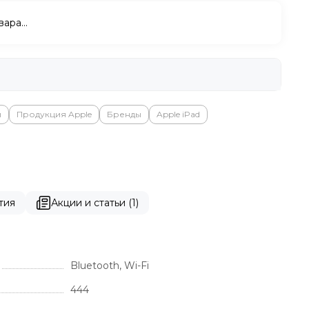
вара…
ы
Продукция Apple
Бренды
Apple iPad
тия
Акции и статьи (1)
Bluetooth, Wi-Fi
444