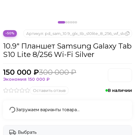
Microsoft
Nintendo
Oculus
OnePlus
ONYX BOOX
Артикул:
pd_sam_10.9_glx_tb_s10lite_8_256_wf_slv
−50%
OPPO
10.9" Планшет Samsung Galaxy Tab
Oukitel
S10 Lite 8/256 Wi-Fi Silver
Pico
Plaud Note
POCO
150 000 ₽
300 000 ₽
Realme
Экономия
150 000 ₽
Samsung
В наличии
Оставить отзыв
Sony
Tecno
Valve
Загружаем варианты товара…
Whoop
Xbox
Xiaomi
Выбрать
ZTE