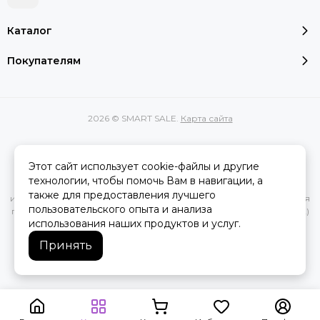
Каталог
Покупателям
2026 © SMART SALE.
Карта сайта
Этот сайт использует cookie-файлы и другие
Вся представленная на сайте информация, касающаяся
технологии, чтобы помочь Вам в навигации, а
характеристик, стоимости товаров и услуг, носит
также для предоставления лучшего
информационный характер и ни при каких условиях не является
пользовательского опыта и анализа
публичной офертой, определяемой положениями Статьи 437(2)
использования наших продуктов и услуг.
Гражданского кодекса РФ.
Принять