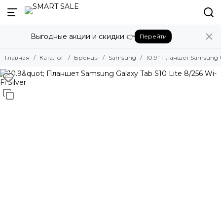
Назад
Выгодные акции и скидки 👉
Перейти
Бренды
Смотреть все бренды
Главная
Каталог
Бренды
Samsung
10.9" Планшет Samsung Gal
Amazon
Apple
Beats
Bose
DJI
Dyson
Fujifilm
Google
GoPro
Honor
HUAWEI
Insta360
JBL
Marshall