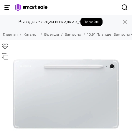
Назад
Выгодные акции и скидки 👉
Перейти
Бренды
Смотреть все бренды
Главная
Каталог
Бренды
Samsung
10.9" Планшет Samsung Ga
Amazon
Apple
Beats
Bose
DJI
Dyson
Fujifilm
Google
GoPro
Honor
HUAWEI
Insta360
JBL
Marshall