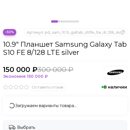
Microsoft
Nintendo
Oculus
OnePlus
ONYX BOOX
Артикул:
pd_sam_10.9_galtab_s10fe_lte_8_128_slv
−50%
OPPO
10.9" Планшет Samsung Galaxy Tab
Oukitel
S10 FE 8/128 LTE silver
Pico
Plaud Note
POCO
150 000 ₽
300 000 ₽
Realme
Экономия
150 000 ₽
Samsung
В наличии
Оставить отзыв
Sony
Tecno
Valve
Загружаем варианты товара…
Whoop
Xbox
Xiaomi
Выбрать
ZTE