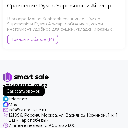
Сравнение Dyson Supersonic и Airwrap
В обзоре Moriah Seabrook сравнивает Dyson
Supersonic и Dyson Airwrap и объясняет, какой
инструмент удобнее для сушки, укладки и разных
типов волос.
Товары в обзоре (14)
+7(495)152-01-52
Заказать звонок
Telegram
Max
info@smart-sale.ru
121096, Россия, Москва, ул. Василисы Кожиной, 1, к. 1,
БЦ «Парк победы»
7 дней в неделю с 9:00 до 21:00