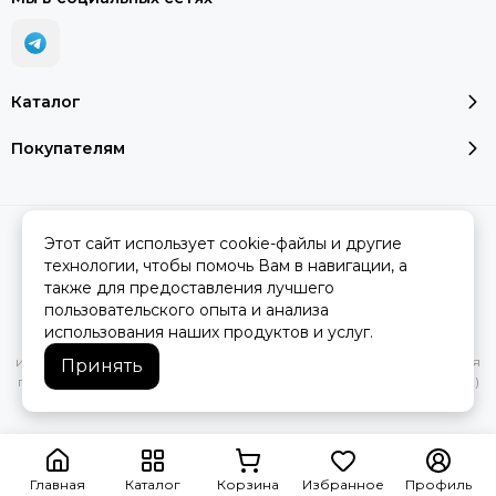
Каталог
Покупателям
2026 © SMART SALE.
Карта сайта
Этот сайт использует cookie-файлы и другие
технологии, чтобы помочь Вам в навигации, а
также для предоставления лучшего
пользовательского опыта и анализа
Вся представленная на сайте информация, касающаяся
использования наших продуктов и услуг.
характеристик, стоимости товаров и услуг, носит
информационный характер и ни при каких условиях не является
Принять
публичной офертой, определяемой положениями Статьи 437(2)
Гражданского кодекса РФ.
Главная
Каталог
Корзина
Избранное
Профиль