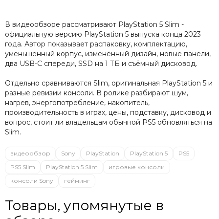
В видеообзоре рассматривают PlayStation 5 Slim -
официальную версию PlayStation 5 выпуска конца 2023
года. Автор показывает распаковку, комплектацию,
уменьшенный корпус, изменённый дизайн, новые панели,
два USB-C спереди, SSD на 1 ТБ и съёмный дисковод.
Отдельно сравниваются Slim, оригинальная PlayStation 5 и
разные ревизии консоли. В ролике разбирают шум,
нагрев, энергопотребление, накопитель,
производительность в играх, цены, подставку, дисковод и
вопрос, стоит ли владельцам обычной PS5 обновляться на
Slim.
видеообзор
Sony
PlayStation
PlayStation 5
PS5
PS5 Slim
PlayStation 5 Slim
игровые консоли
консоли Sony
гейминг
Товары, упомянутые в