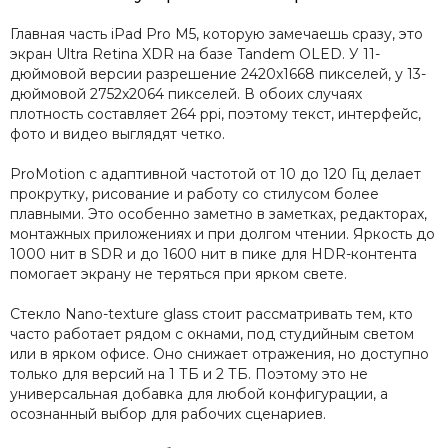
Главная часть iPad Pro M5, которую замечаешь сразу, это
экран Ultra Retina XDR на базе Tandem OLED. У 11-
дюймовой версии разрешение 2420x1668 пикселей, у 13-
дюймовой 2752x2064 пикселей. В обоих случаях
плотность составляет 264 ppi, поэтому текст, интерфейс,
фото и видео выглядят четко.
ProMotion с адаптивной частотой от 10 до 120 Гц делает
прокрутку, рисование и работу со стилусом более
плавными. Это особенно заметно в заметках, редакторах,
монтажных приложениях и при долгом чтении. Яркость до
1000 нит в SDR и до 1600 нит в пике для HDR-контента
помогает экрану не теряться при ярком свете.
Стекло Nano-texture glass стоит рассматривать тем, кто
часто работает рядом с окнами, под студийным светом
или в ярком офисе. Оно снижает отражения, но доступно
только для версий на 1 ТБ и 2 ТБ. Поэтому это не
универсальная добавка для любой конфигурации, а
осознанный выбор для рабочих сценариев.