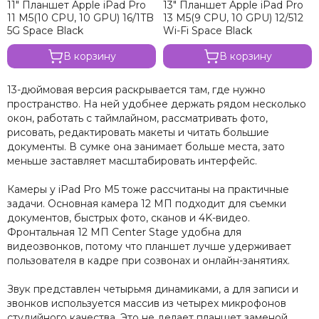
11" Планшет Apple iPad Pro
13" Планшет Apple iPad Pro
11 M5(10 CPU, 10 GPU) 16/1TB
13 M5(9 CPU, 10 GPU) 12/512
5G Space Black
Wi-Fi Space Black
В корзину
В корзину
13-дюймовая версия раскрывается там, где нужно
пространство. На ней удобнее держать рядом несколько
окон, работать с таймлайном, рассматривать фото,
рисовать, редактировать макеты и читать большие
документы. В сумке она занимает больше места, зато
меньше заставляет масштабировать интерфейс.
Камеры у iPad Pro M5 тоже рассчитаны на практичные
задачи. Основная камера 12 МП подходит для съемки
документов, быстрых фото, сканов и 4K-видео.
Фронтальная 12 МП Center Stage удобна для
видеозвонков, потому что планшет лучше удерживает
пользователя в кадре при созвонах и онлайн-занятиях.
Звук представлен четырьмя динамиками, а для записи и
звонков используется массив из четырех микрофонов
студийного качества. Это не делает планшет заменой