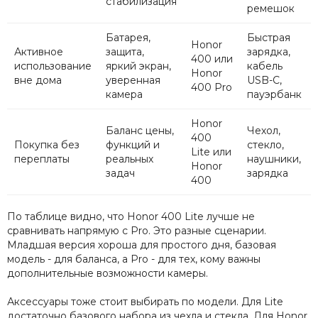
стабилизация
ремешок
Батарея,
Быстрая
Honor
Активное
защита,
зарядка,
400 или
использование
яркий экран,
кабель
Honor
вне дома
уверенная
USB-C,
400 Pro
камера
пауэрбанк
Honor
Баланс цены,
Чехол,
400
Покупка без
функций и
стекло,
Lite или
переплаты
реальных
наушники,
Honor
задач
зарядка
400
По таблице видно, что Honor 400 Lite лучше не
сравнивать напрямую с Pro. Это разные сценарии.
Младшая версия хороша для простого дня, базовая
модель - для баланса, а Pro - для тех, кому важны
дополнительные возможности камеры.
Аксессуары тоже стоит выбирать по модели. Для Lite
достаточно базового набора из чехла и стекла. Для Honor