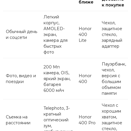
ближе
к покупке
Легкий
корпус,
Чехол,
AMOLED-
Honor
защитное
Обычный день
экран,
400
стекло,
и соцсети
камера для
Lite
зарядный
быстрых
адаптер
фото
Пауэрбанк,
200 Мп
чехол,
камера, OIS,
Фото, видео и
Honor
версия с
яркий экран,
поездки
400
большим
батарея
объемом
6000 мАч
памяти
Чехол с
Telephoto, 3-
хорошим
кратный
Съемка на
Honor
хватом,
оптический
расстоянии
400 Pro
защитное
зум,
стекло,