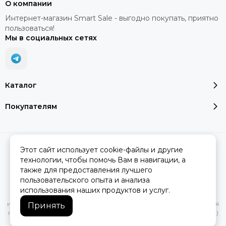
О компании
Интернет-магазин Smart Sale - выгодно покупать, приятно
пользоваться!
Мы в социальных сетях
Каталог
Покупателям
2026 © SMART SALE.
Карта сайта
Этот сайт использует cookie-файлы и другие
технологии, чтобы помочь Вам в навигации, а
также для предоставления лучшего
пользовательского опыта и анализа
Вся представленная на сайте информация, касающаяся
использования наших продуктов и услуг.
характеристик, стоимости товаров и услуг, носит
информационный характер и ни при каких условиях не является
Принять
публичной офертой, определяемой положениями Статьи 437(2)
Гражданского кодекса РФ.