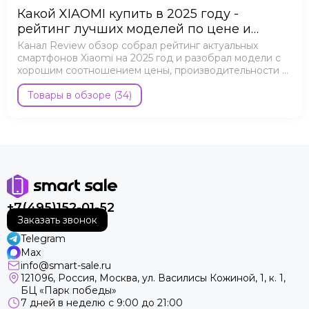
Какой XIAOMI купить в 2025 году -
рейтинг лучших моделей по цене и
качеству
Канал Review обзор собрал рейтинг актуальных
смартфонов Xiaomi на 2025 год и разобрал модели с
хорошим соотношением цены, производительности и
возможностей.
Товары в обзоре (34)
+7(495)152-01-52
Заказать звонок
Telegram
Max
info@smart-sale.ru
121096, Россия, Москва, ул. Василисы Кожиной, 1, к. 1,
БЦ «Парк победы»
7 дней в неделю с 9:00 до 21:00