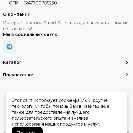
ОГРН: 1247700705230
О компании
Интернет-магазин Smart Sale - выгодно покупать, приятно
пользоваться!
Мы в социальных сетях
Каталог
Покупателям
2026 © SMART SALE.
Карта сайта
Этот сайт использует cookie-файлы и другие
технологии, чтобы помочь Вам в навигации, а
также для предоставления лучшего
пользовательского опыта и анализа
Вся представленная на сайте информация, касающаяся
использования наших продуктов и услуг.
характеристик, стоимости товаров и услуг, носит
информационный характер и ни при каких условиях не является