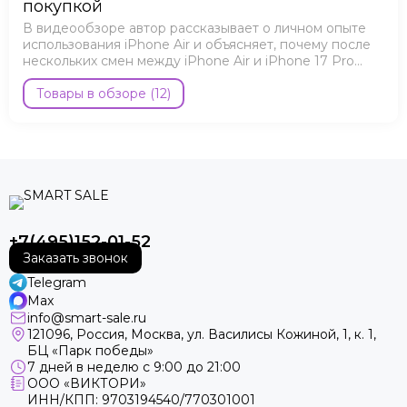
покупкой
В видеообзоре автор рассказывает о личном опыте
использования iPhone Air и объясняет, почему после
нескольких смен между iPhone Air и iPhone 17 Pro
снова вернулся к Air.
Товары в обзоре (12)
+7(495)152-01-52
Заказать звонок
Telegram
Max
info@smart-sale.ru
121096, Россия, Москва, ул. Василисы Кожиной, 1, к. 1,
БЦ «Парк победы»
7 дней в неделю с 9:00 до 21:00
ООО «ВИКТОРИ»
ИНН/КПП: 9703194540/770301001