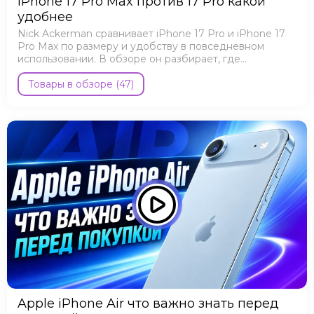
iPhone 17 Pro Max против 17 Pro какой
удобнее
Nick Ackerman сравнивает iPhone 17 Pro и iPhone 17
Pro Max по размеру и удобству в повседневном
использовании. В обзоре он разбирает, где
комфортнее меньший Pro, а где заметнее
преимущества Pro Max.
Товары в обзоре (47)
Apple iPhone Air что важно знать перед