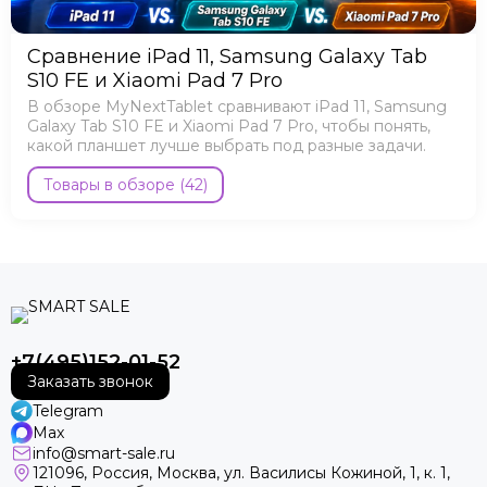
Сравнение iPad 11, Samsung Galaxy Tab
S10 FE и Xiaomi Pad 7 Pro
В обзоре MyNextTablet сравнивают iPad 11, Samsung
Galaxy Tab S10 FE и Xiaomi Pad 7 Pro, чтобы понять,
какой планшет лучше выбрать под разные задачи.
Товары в обзоре (42)
+7(495)152-01-52
Заказать звонок
Telegram
Max
info@smart-sale.ru
121096, Россия, Москва, ул. Василисы Кожиной, 1, к. 1,