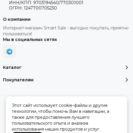
ИНН/КПП: 9703194540/770301001
ОГРН: 1247700705230
О компании
Интернет-магазин Smart Sale - выгодно покупать, приятно
пользоваться!
Мы в социальных сетях
Каталог
Покупателям
2026 © SMART SALE.
Карта сайта
Этот сайт использует cookie-файлы и другие
технологии, чтобы помочь Вам в навигации, а
также для предоставления лучшего
пользовательского опыта и анализа
Вся представленная на сайте информация, касающаяся
использования наших продуктов и услуг.
характеристик, стоимости товаров и услуг, носит