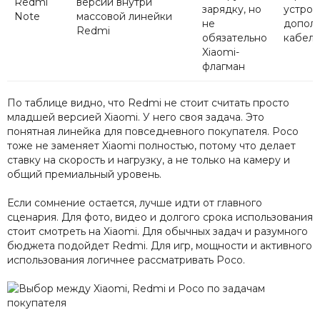
Redmi
версии внутри
зарядку, но
устрой
Note
массовой линейки
не
допол
Redmi
обязательно
кабель
Xiaomi-
флагман
По таблице видно, что Redmi не стоит считать просто
младшей версией Xiaomi. У него своя задача. Это
понятная линейка для повседневного покупателя. Poco
тоже не заменяет Xiaomi полностью, потому что делает
ставку на скорость и нагрузку, а не только на камеру и
общий премиальный уровень.
Если сомнение остается, лучше идти от главного
сценария. Для фото, видео и долгого срока использования
стоит смотреть на Xiaomi. Для обычных задач и разумного
бюджета подойдет Redmi. Для игр, мощности и активного
использования логичнее рассматривать Poco.