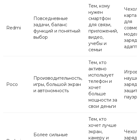
Тем, кому
Чехол,
нужен
карта 
Повседневные
смартфон
для
задачи, баланс
для связи,
Redmi
совме
функций и понятный
приложений,
моделе
выбор
видео,
заряд
учебы и
адапт
семьи
Тем, кто
активно
Игров
использует
Производительность,
наушни
телефон и
Poco
игры, большой экран
зарядк
хочет
и автономность
защитн
больше
пауэр
мощности за
свои деньги
Тем, кто
хочет лучше
экран,
Чехол,
Более сильные
камеру и
заряд