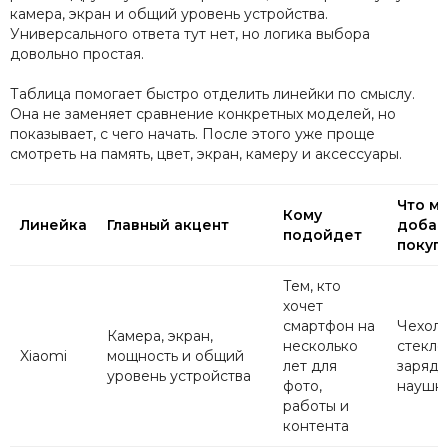
камера, экран и общий уровень устройства.
Универсального ответа тут нет, но логика выбора
довольно простая.
Таблица помогает быстро отделить линейки по смыслу.
Она не заменяет сравнение конкретных моделей, но
показывает, с чего начать. После этого уже проще
смотреть на память, цвет, экран, камеру и аксессуары.
Что м
Кому
Линейка
Главный акцент
добав
подойдет
покуп
Тем, кто
хочет
смартфон на
Чехол,
Камера, экран,
несколько
стекло
Xiaomi
мощность и общий
лет для
зарядк
уровень устройства
фото,
наушн
работы и
контента