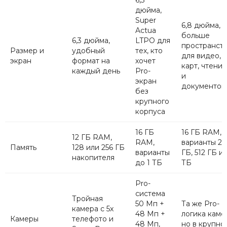
6,3
дюйма,
Super
6,8 дюйма,
Actua
больше
6,3 дюйма,
LTPO для
пространст
Размер и
удобный
тех, кто
для видео,
экран
формат на
хочет
карт, чтения
каждый день
Pro-
и
экран
документов
без
крупного
корпуса
16 ГБ
16 ГБ RAM,
12 ГБ RAM,
RAM,
варианты 25
Память
128 или 256 ГБ
варианты
ГБ, 512 ГБ и 
накопителя
до 1 ТБ
ТБ
Pro-
система
Тройная
50 Мп +
Та же Pro-
камера с 5x
48 Мп +
логика каме
Камеры
телефото и
48 Мп,
но в крупно