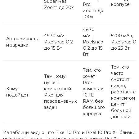
Super Res
Pro
корпусе
Zoom до 20x
Zoom до
100x
4870
4970 мАч,
мАч,
5200 мАч,
Автономность
Pixelsnap Qi2
Pixelsnap
Pixelsnap Qi
и зарядка
до 15 Вт
Qi2 до 15
до 25 Вт
Вт
Тем, кто
Тем, кто
часто
Тем, кому
хочет
смотрит
нужен
Pro-
видео,
Кому
компактный
камеры и
работает с
подойдет
Pixel для
16 ГБ
контентом и
повседневных
RAM без
ценит
задач
большого
большой
корпуса
дисплей
Из таблицы видно, что Pixel 10 Pro и Pixel 10 Pro XL близки
по возможностям, но разные по ощущениям. Pro XL