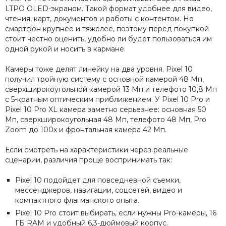
LTPO OLED-экраном. Такой формат удобнее для видео,
чтения, карт, документов и работы с контентом. Но
смартфон крупнее и тяжелее, поэтому перед покупкой
стоит честно оценить, удобно ли будет пользоваться им
одной рукой и носить в кармане.
Камеры тоже делят линейку на два уровня. Pixel 10
получил тройную систему с основной камерой 48 Мп,
сверхширокоугольной камерой 13 Мп и телефото 10,8 Мп
с 5-кратным оптическим приближением. У Pixel 10 Pro и
Pixel 10 Pro XL камера заметно серьезнее: основная 50
Мп, сверхширокоугольная 48 Мп, телефото 48 Мп, Pro
Zoom до 100x и фронтальная камера 42 Мп.
Если смотреть на характеристики через реальные
сценарии, различия проще воспринимать так:
Pixel 10 подойдет для повседневной съемки,
мессенджеров, навигации, соцсетей, видео и
компактного флагманского опыта.
Pixel 10 Pro стоит выбирать, если нужны Pro-камеры, 16
ГБ RAM и удобный 6,3-дюймовый корпус.